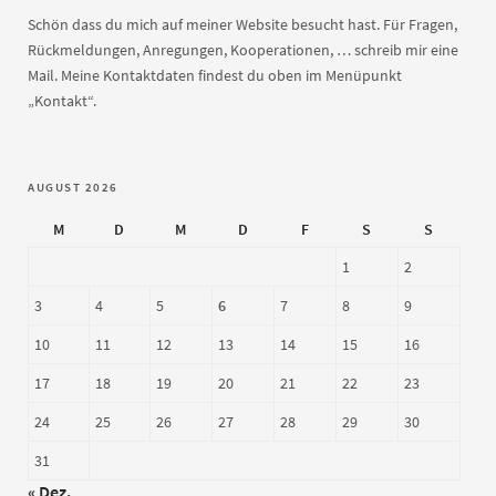
Schön dass du mich auf meiner Website besucht hast. Für Fragen,
Rückmeldungen, Anregungen, Kooperationen, … schreib mir eine
Mail. Meine Kontaktdaten findest du oben im Menüpunkt
„Kontakt“.
AUGUST 2026
M
D
M
D
F
S
S
1
2
3
4
5
6
7
8
9
10
11
12
13
14
15
16
17
18
19
20
21
22
23
24
25
26
27
28
29
30
31
« Dez.