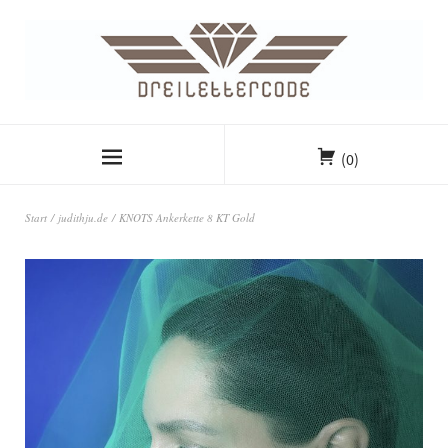
(0)
Start
/
judithju.de
/ KNOTS Ankerkette 8 KT Gold