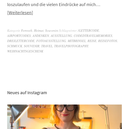
loszulaufen und die vielen Eindrücke auf mich…
Weiterlesen
Kategorie
Fernweh
,
Heimat
,
Souvenirs
Schlagwörter
3LETTERCODE
,
AIRPORTCODES
,
ANDENKEN
,
AUSSTELLUNG
,
CODEDTRAVELMEMORIES
,
DREILETTERCODE
,
FOTOAUSSTELLUNG
,
MITBRINSEL
,
REISE
,
REISEFOTOS
,
SCHMUCK
,
SOUVENIR
,
TRAVEL
,
TRAVELPHOTOGRAPHY
,
WEIHNACHTSGESCHENK
Neues auf Instagram