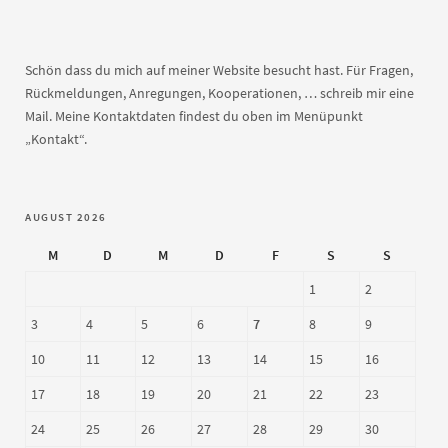
Schön dass du mich auf meiner Website besucht hast. Für Fragen,
Rückmeldungen, Anregungen, Kooperationen, … schreib mir eine
Mail. Meine Kontaktdaten findest du oben im Menüpunkt
„Kontakt“.
AUGUST 2026
M
D
M
D
F
S
S
1
2
3
4
5
6
7
8
9
10
11
12
13
14
15
16
17
18
19
20
21
22
23
24
25
26
27
28
29
30