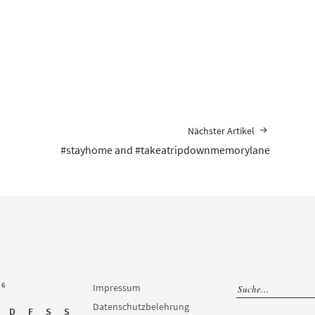
Nächster Artikel
#stayhome and #takeatripdownmemorylane
26
Impressum
Datenschutzbelehrung
D
F
S
S