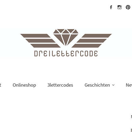
dreilettercode
dreilette
drei
auf
auf
auf
facebook
Instagra
Pint
t
Onlineshop
3lettercodes
Geschichten
Ne