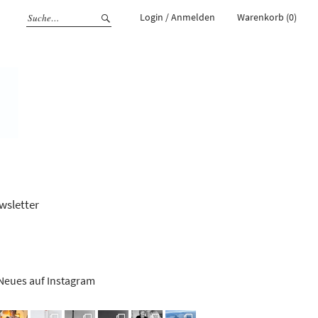
Login / Anmelden
Warenkorb (0)
rcode
lettercode
m
erest
wsletter
Neues auf Instagram