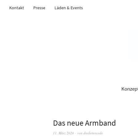
Kontakt
Presse
Läden & Events
Konzep
Das neue Armband
11. März 2020
von
dreilettercode