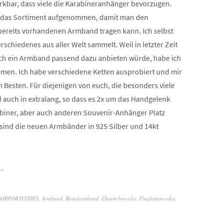
merkbar, dass viele die Karabineranhänger bevorzugen.
in das Sortiment aufgenommen, damit man den
bereits vorhandenen Armband tragen kann. Ich selbst
schiedenes aus aller Welt sammelt. Weil in letzter Zeit
uch ein Armband passend dazu anbieten würde, habe ich
men. Ich habe verschiedene Ketten ausprobiert und mir
m Besten. Für diejenigen von euch, die besonders viele
 auch in extralang, so dass es 2x um das Handgelenk
abiner, aber auch anderen Souvenir-Anhänger Platz
, sind die neuen Armbänder in 925 Silber und 14kt
r…
AIRPORTCODES
,
Armband
,
Bettelarmband
,
Charm bracelet
,
Flughafencodes
,