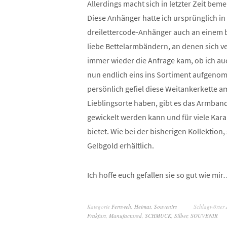
Allerdings macht sich in letzter Zeit be
Diese Anhänger hatte ich ursprünglich 
dreilettercode-Anhänger auch an einem 
liebe Bettelarmbändern, an denen sich ver
immer wieder die Anfrage kam, ob ich a
nun endlich eins ins Sortiment aufgenom
persönlich gefiel diese Weitankerkette a
Lieblingsorte haben, gibt es das Armband
gewickelt werden kann und für viele Kar
bietet. Wie bei der bisherigen Kollektion
Gelbgold erhältlich.
Ich hoffe euch gefallen sie so gut wie mi
Kategorie
Fernweh
,
Heimat
,
Souvenirs
Schlagwörter
Frakfurt
,
Manufactured
,
SCHMUCK
,
Silber
,
SOUVENIR