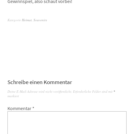
Gewinnspiel, also schaut vorbei!
Kategorie
Heimat
,
Souvenirs
Schreibe einen Kommentar
Deine E-Mail-Adresse wird nicht veröffentlicht.
Erforderliche Felder sind mit
*
markiert
Kommentar
*