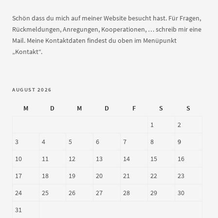
Schön dass du mich auf meiner Website besucht hast. Für Fragen,
Rückmeldungen, Anregungen, Kooperationen, … schreib mir eine
Mail. Meine Kontaktdaten findest du oben im Menüpunkt
„Kontakt“.
AUGUST 2026
M
D
M
D
F
S
S
1
2
3
4
5
6
7
8
9
10
11
12
13
14
15
16
17
18
19
20
21
22
23
24
25
26
27
28
29
30
31